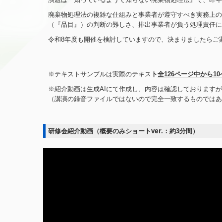
廃棄物処理法の複雑な仕組みと事業者が遵守すべき実務上の
（『品目』）の判断の難しさ、排出事業者が負う処理責任に
令和8年度も開催を検討していますので、決まりましたらご
※テキストサンプルは実際のテキス
ト
全126ページ中から1
※紹介動画は生成AIにて作成し、内容は確認しております
（講演の録音ファイルではないので完全一致するものではあ
研修会紹介動画（概要のみショートver.：約3分間）