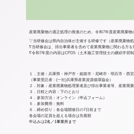
産業廃棄物の適正処理の推進のため、令和7年度産業廃棄物
▽当研修会は県内自治体が主催する研修です（産業廃棄物処
∇当研修会は、排出事業者を含めて産業廃棄物に関わる方を
∇令和7年度の内容はCPDS（土木施工管理技士の継続学
１．主催：兵庫県・神戸市・姫路市・尼崎市・明石市・西宮
（事業受託者：(一社)兵庫県産業資源循環協会）
２．対象：産業廃棄物処理業者及び排出事業者等、産業廃棄
３．日程と内容：下のとおり
４．参加方法：オンライン（申込フォーム）
５．参加費用：無料
６．締め切り：各会場開催日の7日前まで
各会場の定員を超える場合は先着順
申込みは
2名／1事業所まで