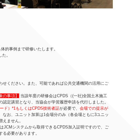
具体的事例まで研修いたします。
した。
わせください。また、可能であれば公共交通機関の活用にご
象の事項】
当該年度の研修会はCPDS（(一社)全国土木施工
の認定講習となり、当協会が学習履歴申請を代行しました。
ード）*1もしくはCPDS技術者証
が必要で、
会場での提示が
。なお、
ユニット加算は1会場分のみ（各会場ともに3ユニッ
増えません。
）はJCMシステムから取得できるCPDS加入証明ですので、ご
する必要があります。