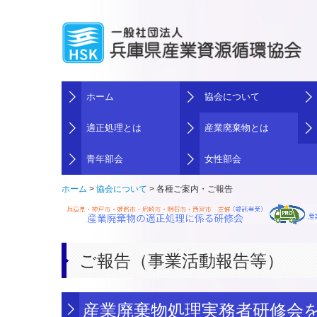
ホーム
協会について
適正処理とは
産業廃棄物とは
青年部会
女性部会
ホーム
協会について
各種ご案内・ご報告
女性部会入会申込み
ご報告（事業活動報告等）
産業廃棄物処理実務者研修会