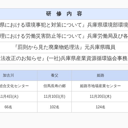
研 修 内 容
県における環境事犯と対策について』兵庫県環境部環
理における労働災害防止等について』兵庫労働局及び
『
罰則から見た廃棄物処理法
』元兵庫県職員
『
法改正のお知らせ
』
(一社)兵庫県産業資源循環協会事務
加古川
養父
姫路
総合文化センター
但馬長寿の郷
姫路市地場産業センター
11月4日(火)
11月10日(月)
11月20日(木)
66名
102名
124名