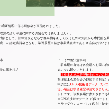
の適正処理に係る研修会が実施されました。
理業の許可申請に関する講習会ではありません）。
対象として、法律違反とならず廃棄物を正しく扱うための知識から専門的な
習制度）の認定講習会となり、学習履歴申請は事業受託者である当協会が行いま
市
７．その他注意事項
・駐車場の有無は各会場へお問い合
物に関わる方
協力をお願いいたします。
・
【※土木施工管理技士の方のみ対
管理技士会連合会の継続学習制度）
申請には
CPDS技術者データ（QRコ
無い場合は学習履歴申請できません
ト）です。複数会場に参加されても
※
CPDS技術者データ（QRコード
自身でダウンロードして印刷・持参