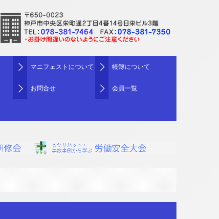
マニフェストについて
帳簿について
お問合せ
会員一覧
所在地から探す
廃棄物から探す