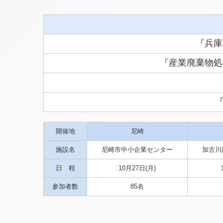
『兵庫
『産業廃棄物処
開催地
尼崎
施設名
尼崎市中小企業センター
加古川
日 程
10月27日(月)
参加者数
85名