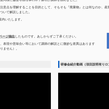
注意点を理解することを目的として、そもそも『廃棄物』とは何なのか、産
ついて解説しました。
案内いたします。
0ページ抽出
したものです。
あしからずご了承ください。
が、表現や意味合い等において講師の解説とに微妙な差異はあります
りません）。
研修会紹介動画（項目説明有りロン