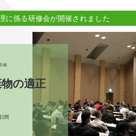
処理に係る研修会が開催されました
催

棄物の適正
日間
