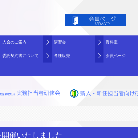
入会のご案内
講習会
資料室
委託契約書について
各種販売
各種様式
調査報告等
実績紹介
会員ページ
を開催いたしました